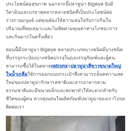
ประโยชน์ต่อสุขภาพ นอกจากนี้ปลาทูน่า Bigeye ยังมี
วิตามินและแร่ธาตุหลากหลายชนิดที่เป็นประโยชน์ต่อ
ร่างกายมนุษย์ แต่คุณต้องให้ความสนใจกับการกินใน
ปริมาณที่พอเหมาะและไม่ติดตามคุณค่าทางโภชนาการ
และกินมากในครั้งเดียว
ตอนนี้มีปลาทูน่า Bigeye หลายประเภทบางชนิดมีบางชนิด
ที่บรรจุกระป๋องบางชนิดบรรจุในถุงบรรจุภัณฑ์และผู้คน
สามารถซื้อได้ในตลาด
retronx
's
ปลาทูน่าสีขาวขนาดใหญ่
ในน้ำเกลือ
ใช้การออกแบบกระเป๋าซึ่งสามารถล็อคความสด
ใหม่ของปลาทูน่ารักษารสชาติและสารอาหารตาม
ธรรมชาติและมีขนาดเล็กและพกพาทำให้สะดวกสำหรับ
ชีวิตของผู้คน หากคุณสนใจผลิตภัณฑ์ปลาทูน่าของเราโปรด
ติดต่อเรา