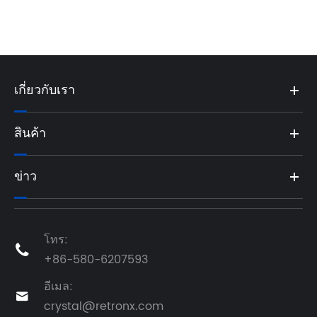
เกี่ยวกับเรา
สินค้า
ข่าว
โทร:

+86-580-6207593
อีเมล:

crystal@retronx.com