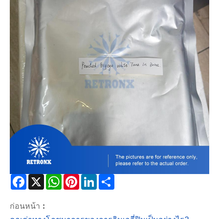
Facebook
X
WhatsApp
Pinterest
LinkedIn
Share
ก่อนหน้า :